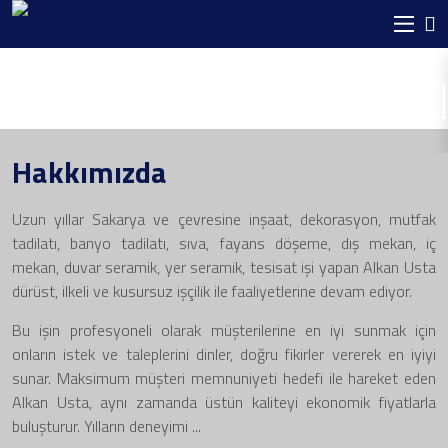
Hakkımızda
Uzun yıllar Sakarya ve çevresine inşaat, dekorasyon, mutfak
tadilatı, banyo tadilatı, sıva, fayans döşeme, dış mekan, iç
Banyo Fayans Yenileme
mekan, duvar seramik, yer seramik, tesisat işi yapan Alkan Usta
dürüst, ilkeli ve kusursuz işçilik ile faaliyetlerine devam ediyor.
Mükemmel Işçilik Ve Harika Tasarımlar...
Bu işin profesyoneli olarak müşterilerine en iyi sunmak için
DETAYLAR
onların istek ve taleplerini dinler, doğru fikirler vererek en iyiyi
sunar. Maksimum müşteri memnuniyeti hedefi ile hareket eden
Alkan Usta, aynı zamanda üstün kaliteyi ekonomik fiyatlarla
buluşturur. Yılların deneyimi ...