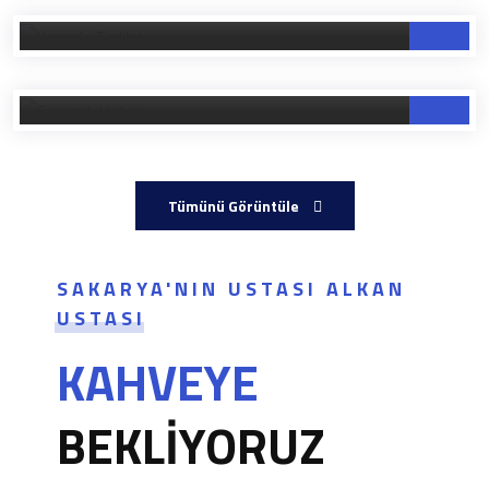
Komple Tadilat
Seramik Ustası
Tümünü Görüntüle
SAKARYA'NIN USTASI ALKAN
USTASI
KAHVEYE
BEKLİYORUZ