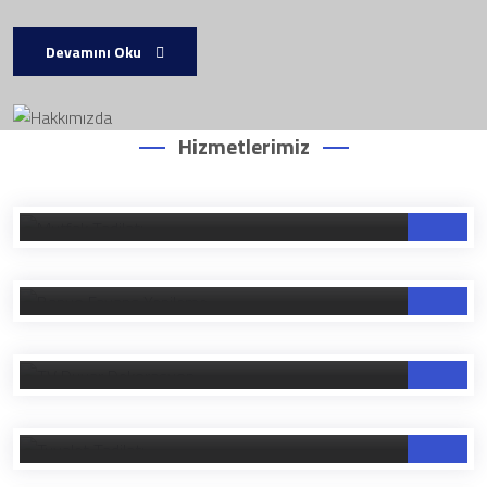
Devamını Oku
Hizmetlerimiz
Mutfak Tadilatı
Banyo Fayans Yenileme
TV Duvar Dekorasyon
Tuvalet Tadilatı