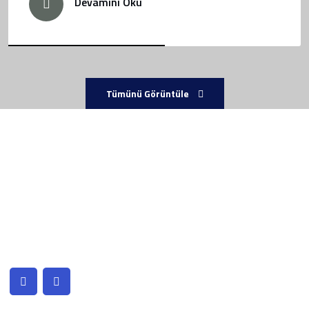
Devamını Oku
Tümünü Görüntüle
Kurumsal
Bizimle Çalışmak İstermisiniz ? İşimize geniş bir bakış açısıyla
yaklaşıp hayal ederiz, farklı çözüm yolları ve yeni fikirlerle
yaklaşımda bulunuruz. Sizler için de ne yapabileceğimizi
bilmek isteriz, bizimle iletişime geçip tanışmaya ne dersiniz?