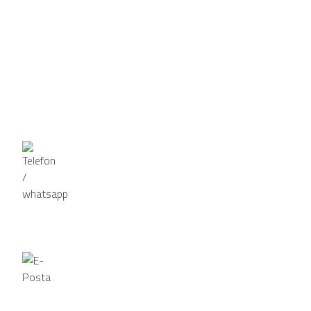
Hızlı Menü
Hakkımızda
Hizmetlerimiz
Haberler
İletişim
Telefon / Whatsapp
Telefon
0534 890 3898
WhatsApp
0534 890 3898
E-Posta
info@sakaryatadilatustasi.com