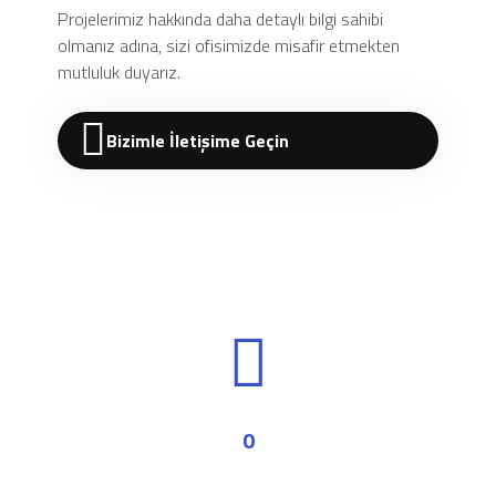
Projelerimiz hakkında daha detaylı bilgi sahibi
olmanız adına, sizi ofisimizde misafir etmekten
mutluluk duyarız.
Bizimle İletişime Geçin
0
M² İnşaat Alanı